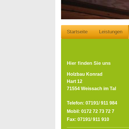
Startseite
Leistungen
Hier finden Sie uns
Holzbau Konrad
Hart 12
71554 Weissach im Tal
Telefon: 07191/ 911 984
Mobil: 0172 72 73 72 7
Fax: 07191/ 911 910